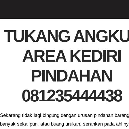
TUKANG ANGK
AREA KEDIRI
PINDAHAN
081235444438
Sekarang tidak lagi bingung dengan urusan pindahan baran
banyak sekalipun, atau buang urukan, serahkan pada ahlin