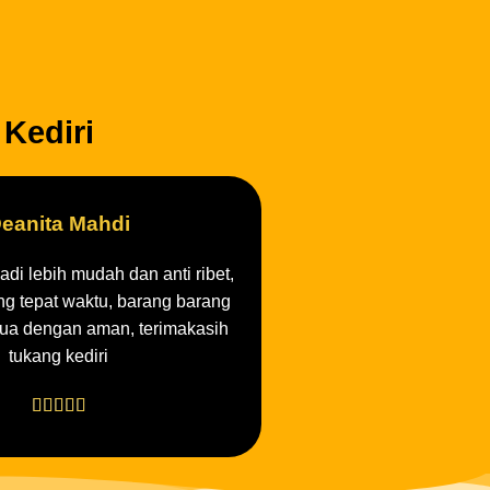
Kediri
eanita Mahdi
adi lebih mudah dan anti ribet,
ng tepat waktu, barang barang
ua dengan aman, terimakasih
tukang kediri




