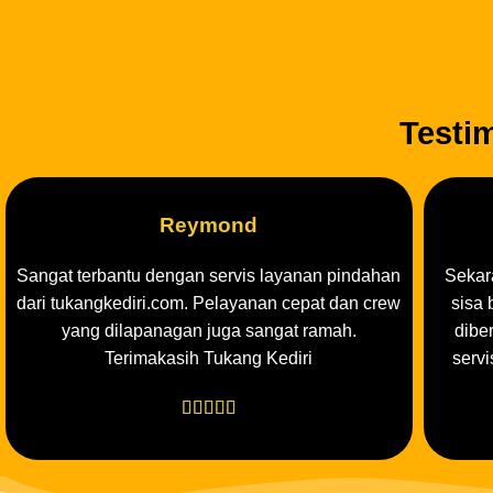
Testi
Reymond
Sangat terbantu dengan servis layanan pindahan
Sekar
dari tukangkediri.com. Pelayanan cepat dan crew
sisa
yang dilapanagan juga sangat ramah.
dibe
Terimakasih Tukang Kediri
servi




