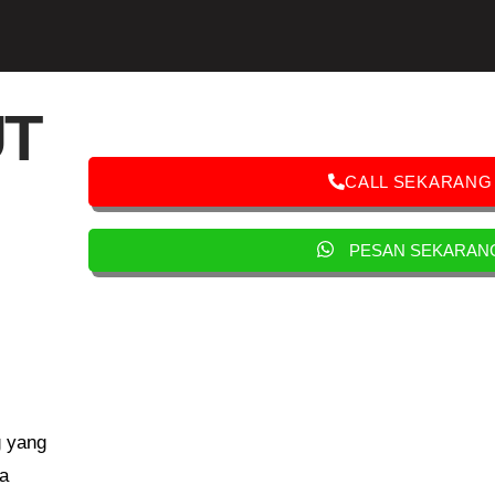
UT
CALL SEKARANG
PESAN SEKARAN
g yang
ya