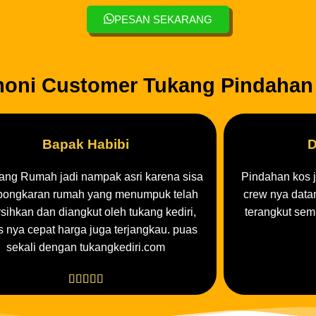
PESAN SEKARANG
moni Customer Tukang Pindahan 
Bapak Habibi
D
ang Rumah jadi nampak asri karena sisa
Pindahan kos j
 bongkaran rumah yang menumpuk telah
crew nya data
rsihkan dan diangkut oleh tukang kediri,
terangkut sem
s nya cepat harga juga terjangkau. puas
sekali dengan tukangkediri.com




