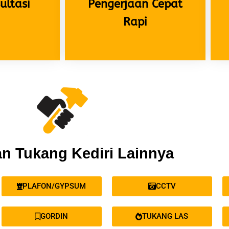
ultasi
Pengerjaan Cepat
Rapi
n Tukang Kediri Lainnya
PLAFON/GYPSUM
CCTV
GORDIN
TUKANG LAS