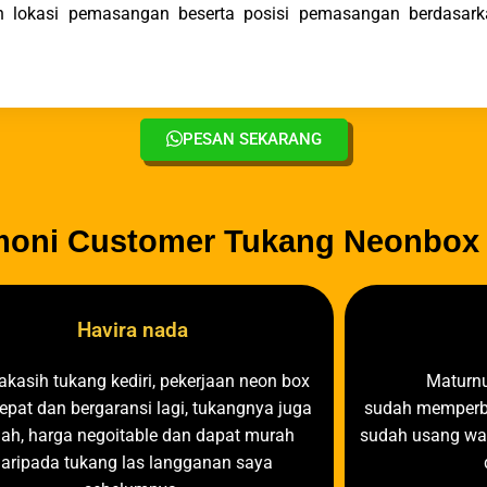
an lokasi pemasangan beserta posisi pemasangan berdasar
PESAN SEKARANG
moni Customer Tukang Neonbox 
Havira nada
akasih tukang kediri, pekerjaan neon box
Maturn
cepat dan bergaransi lagi, tukangnya juga
sudah memperba
ah, harga negoitable dan dapat murah
sudah usang war
daripada tukang las langganan saya