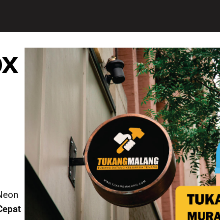
ox
 Neon
Cepat