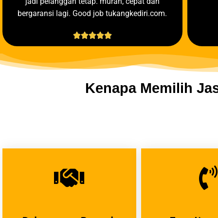
jadi pelanggan tetap. murah, cepat dan
bergaransi lagi. Good job tukangkediri.com.





Kenapa Memilih Ja