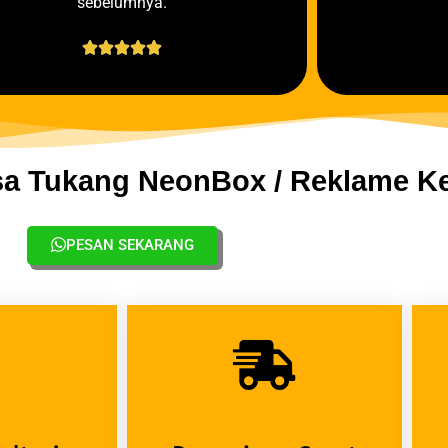
sebelumnya.





sa Tukang NeonBox / Reklame Ke
PESAN SEKARANG