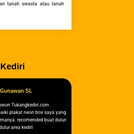
kan tanah swasta atau tanah
Kediri
Gunawan SL
uwun Tukangkediri.com
iki plakat neon box saya yang
nanya. recomended buat dulur-
dulur area kediri