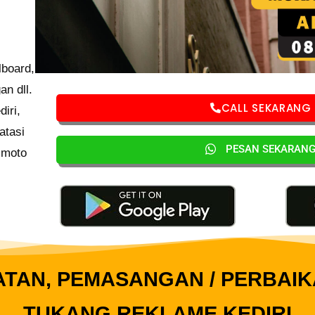
lboard,
n dll.
CALL SEKARANG
iri,
atasi
PESAN SEKARAN
 moto
TAN, PEMASANGAN / PERBAIK
TUKANG REKLAME KEDIRI