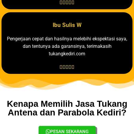





Ibu Sulis W
Pengerjaan cepat dan hasilnya melebihi ekspektasi saya,
dan tentunya ada garansinya, terimakasih
tukangkediri.com





Kenapa Memilih Jasa Tukang
Antena dan Parabola Kediri?
PESAN SEKARANG