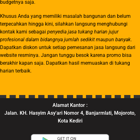
budgetnya saja.
Khusus Anda yang memiliki masalah bangunan dan belum
terpecahkan hingga kini, silahkan langsung menghubungi
kontak kami sebagai
penyedia jasa tukang harian jujur
profesional dalam bidangnya jumlah sedikit maupun banyak
.
Dapatkan diskon untuk setiap pemesanan jasa langsung dari
website resminya. Jangan tunggu besok karena promo bisa
berakhir kapan saja. Dapatkan hasil memuaskan di tukang
harian terbaik.
Alamat Kantor :
Jalan. KH. Hasyim Asy'ari Nomor 4, Banjarmlati, Mojoroto,
Kota Kediri